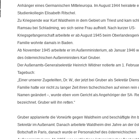
Anhänger eines Germanischen Mitteleuropa. Im August 1944 heiratete e
Studienkollegin Elisabeth Ritschel.
Zu Kriegsende war Kurt Waldheim in dem Gebiet um Triest und kam schl
Ramsau bei Schladming, wo sich seine Frau aufhielt. Nach kurzer US-
Kriegsgefangenschaft arbeitete er ab August 1945 beim Oberlandesgeri
Familie wohnte damals in Baden.
Ab November 1945 arbeitete er im Außenministerium, ab Januar 1946 wa
des österreichischen Außenministers Karl Gruber.
Der Außenamts-Generalsekretär Heinrich Wildner notierte am 1. Februar
Tagebuch:
„Einer unserer Zugeteilten, Dr. W., der jetzt bei Gruber als Sekretär Dienst
Familie hatte vor nicht zu langer Zeit ihren tschechischen auf einen rei
Namen geändert –, wurde eben vom Gericht als Angehöriger der SA- Rei
bezeichnet. Gruber will ihn retten.“
Gruber applanierte die Vorwürfe gegen Waldheim und beschäftigte ihn b
Sekretär im Außenamt. Danach arbeitete Waldheim drei Jahre an der ös
Botschaft in Paris, danach wurde er Personalchef des österreichischen