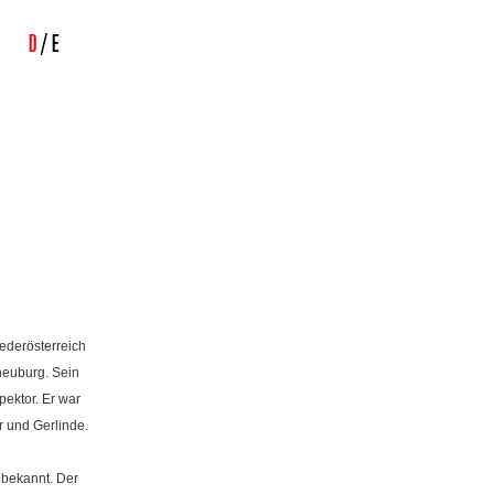
D
/
E
ederösterreich
neuburg. Sein
pektor. Er war
r und Gerlinde.
r bekannt. Der