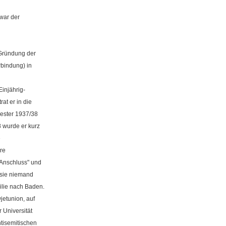
war der
 Gründung der
bindung) in
injährig-
at er in die
ester 1937/38
 wurde er kurz
e
re
"Anschluss" und
 sie niemand
ilie nach Baden.
jetunion, auf
 Universität
tisemitischen