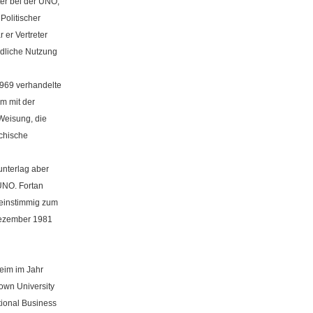
er bei der UNO,
Politischer
 er Vertreter
edliche Nutzung
1969 verhandelte
m mit der
 Weisung, die
ichische
unterlag aber
UNO. Fortan
 einstimmig zum
Dezember 1981
eim im Jahr
own University
tional Business