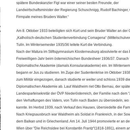
spätere Bundeskanzler Figl war einer seiner besten Freunde, der
Landwirtschaftsminister der Regierung Schuschnigg, Rudolf Bachinger, 
Firmpate meines Bruders Walter.“
Am 8. Oktober 1933 beteiligten sich Kurt und sein Bruder Walter an der
„Katholisch-deutschen Studentenverbindung Comagena“ (Mittelschulver
Tulln. Im Wintersemester 1935/36 leitete Kurt die Verbindung.
Nach der Matura im Stiftsgymnasium Klosterneuburg absolvierte er das E
Freiweilligen-Jahr beim österreichischen Bundesheer 1936/37. Danach tr
Diplomatische Akademie (damals Konsularakademie) ein. Im Wintersem
begann er Jus zu studieren. Im Zuge der Sudentenkrise im Oktober 1938
zum Militär eingezogen, danach studierte er weiter und schloss 1939 di
Diplomatischen Akademie ab. Laut Waldheim riet Otto Bernau, der späte
Landesparteisekretär der ÖVP Niederösterreich, der Familie nach dem 
den Verhaftungen des Vaters, von Tulln nach Baden zu übersiedeln, wo
kannte. Im Herbst 1939, nach Verkauf des Hauses, übersiedelte die Fam
Nach Kriegsausbruch war Waldheim als Soldat in Frankreich, in der Sow
dem Balkan und in Griechenland. Am 14. Juli 1944 promovierte er an der
Wien über "Die Reichsidee bei Konstantin Frantz"(1818-1891), einem an