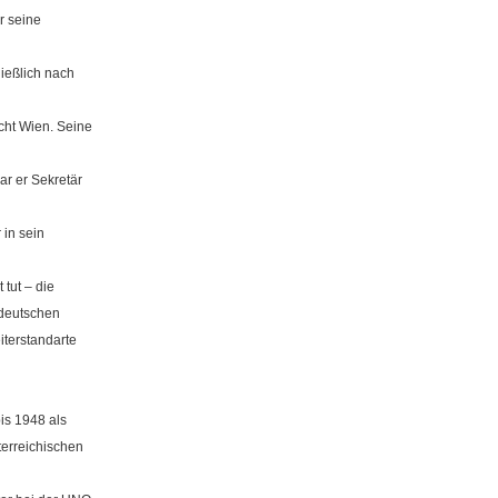
r seine
ießlich nach
cht Wien. Seine
r er Sekretär
 in sein
 tut – die
n deutschen
terstandarte
is 1948 als
terreichischen