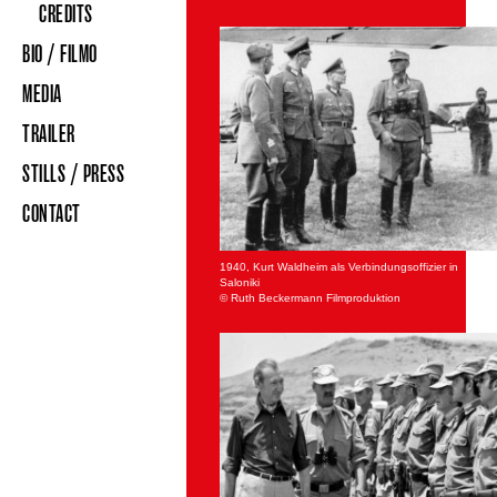
CREDITS
BIO / FILMO
MEDIA
TRAILER
STILLS / PRESS
CONTACT
1940, Kurt Waldheim als Verbindungsoffizier in
Saloniki
© Ruth Beckermann Filmproduktion