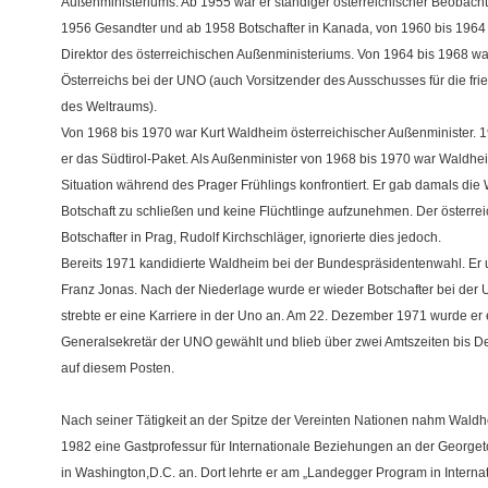
Außenministeriums. Ab 1955 war er ständiger österreichischer Beobacht
1956 Gesandter und ab 1958 Botschafter in Kanada, von 1960 bis 1964 
Direktor des österreichischen Außenministeriums. Von 1964 bis 1968 war
Österreichs bei der UNO (auch Vorsitzender des Ausschusses für die fri
des Weltraums).
Von 1968 bis 1970 war Kurt Waldheim österreichischer Außenminister. 
er das Südtirol-Paket. Als Außenminister von 1968 bis 1970 war Waldhei
Situation während des Prager Frühlings konfrontiert. Er gab damals die
Botschaft zu schließen und keine Flüchtlinge aufzunehmen. Der österre
Botschafter in Prag, Rudolf Kirchschläger, ignorierte dies jedoch.
Bereits 1971 kandidierte Waldheim bei der Bundespräsidentenwahl. Er 
Franz Jonas. Nach der Niederlage wurde er wieder Botschafter bei der 
strebte er eine Karriere in der Uno an. Am 22. Dezember 1971 wurde er
Generalsekretär der UNO gewählt und blieb über zwei Amtszeiten bis 
auf diesem Posten.
Nach seiner Tätigkeit an der Spitze der Vereinten Nationen nahm Waldh
1982 eine Gastprofessur für Internationale Beziehungen an der Georget
in Washington,D.C. an. Dort lehrte er am „Landegger Program in Interna